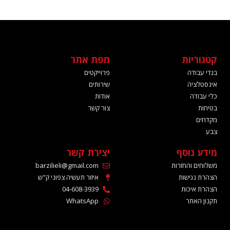
סמן קישורים
font_download
לאפס
cached
את
כל
קטגוריות
מפת אתר
האפשרויות
בגדי עבודה
פרוייקטים
אינסטלציה
שירותים
כלי עבודה
אודות
בטיחות
צור קשר
מקדחים
צבע
מידע נוסף
יצירת קשר
משלוחים והחזרות
barzilieli@gmail.com
הצהרת נגישות
איזור תעשיה צפוני ק"ש
הצהרת איכות
04-608-3939
תקנון האתר
WhatsApp